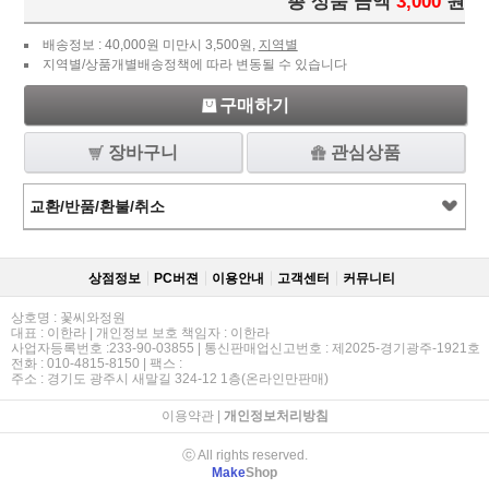
총 상품 금액
3,000
원
배송정보 : 40,000원 미만시 3,500원,
지역별
지역별/상품개별배송정책에 따라 변동될 수 있습니다
구매하기
장바구니
관심상품
교환/반품/환불/취소
상점정보
PC버젼
이용안내
고객센터
커뮤니티
상호명 : 꽃씨와정원
대표 : 이한라 | 개인정보 보호 책임자 : 이한라
사업자등록번호 :233-90-03855 | 통신판매업신고번호 : 제2025-경기광주-1921호
전화 : 010-4815-8150 | 팩스 :
주소 : 경기도 광주시 새말길 324-12 1층(온라인만판매)
이용약관
|
개인정보처리방침
ⓒ All rights reserved.
Make
Shop