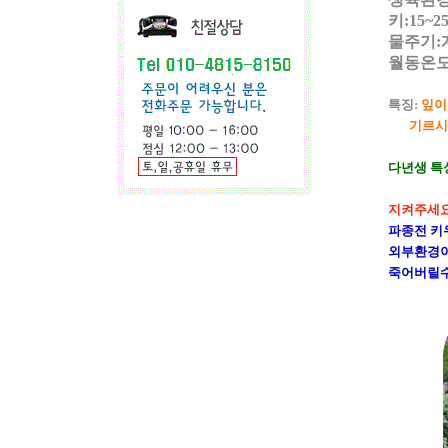
키:15~2
물주기:
월동온도
특징:
잎이
기르시기에
다년생 특
지켜주세요!
파종전 키
외부환경이
죽어버릴수