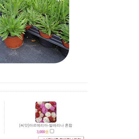
[씨앗]아르메리아-발레리나 혼합
3,000
원