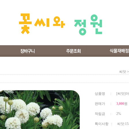
씨앗
>
상품명 : [씨앗]
판매가 :
3,000
원
적립금 : 2%
특이사항 : 씨앗:1