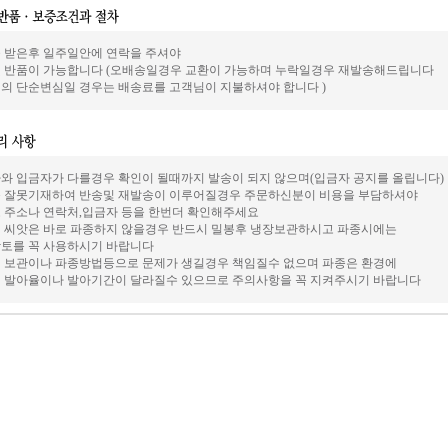
 받은후 일주일안에 연락을 주셔야
 반품이 가능합니다 (오배송일경우 교환이 가능하며 누락일경우 재발송해드립니다
의 단순변심일 경우는 배송료를 고객님이 지불하셔야 합니다 )
와 입금자가 다를경우 확인이 될때까지 발송이 되지 않으며(입금자 공지를 올립니다)
 잘못기재하여 반송및 재발송이 이루어질경우 주문하신분이 비용을 부담하셔야
 주소나 연락처,입금자 등을 한번더 확인해주세요
 씨앗은 바로 파종하지 않을경우 반드시 밀봉후 냉장보관하시고 파종시에는
토를 꼭 사용하시기 바랍니다
 보관이나 파종방법등으로 문제가 생길경우 책임질수 없으며 파종은 환경에
 발아율이나 발아기간이 달라질수 있으므로 주의사항을 꼭 지켜주시기 바랍니다