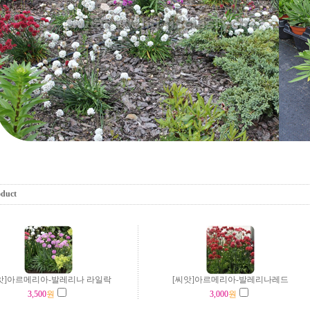
oduct
앗]아르메리아-발레리나 라일락
[씨앗]아르메리아-발레리나레드
3,500
원
3,000
원