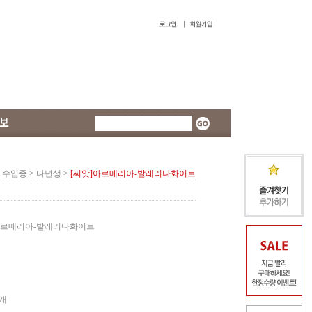
수입종
>
다년생
>
[씨앗]아르메리아-발레리나화이트
아르메리아-발레리나화이트
5개