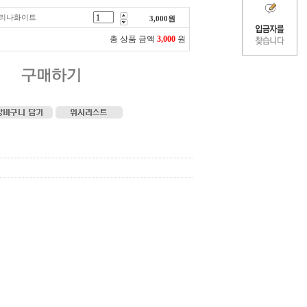
레리나화이트
3,000
원
총 상품 금액
3,000
원