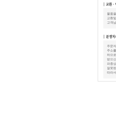
물품을
교환및
고객님
주문자
주소를
하므로
받으신
파종상
잘못된
따라서