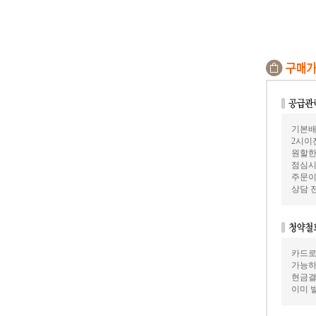
기본배
2시이
원할한
점심시
주문이
상담 
카드로
가능하
현금결
이미 